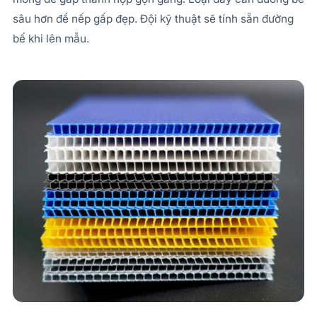
sâu hơn để nếp gấp đẹp. Đội kỹ thuật sẽ tính sẵn đường
bế khi lên mẫu.