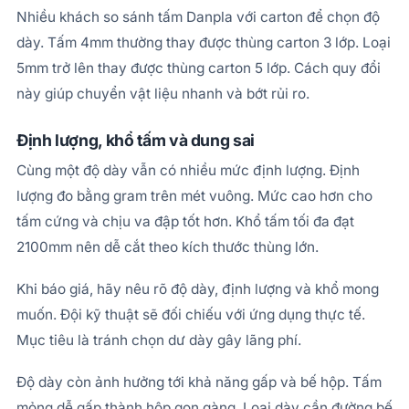
Nhiều khách so sánh tấm Danpla với carton để chọn độ
dày. Tấm 4mm thường thay được thùng carton 3 lớp. Loại
5mm trở lên thay được thùng carton 5 lớp. Cách quy đổi
này giúp chuyển vật liệu nhanh và bớt rủi ro.
Định lượng, khổ tấm và dung sai
Cùng một độ dày vẫn có nhiều mức định lượng. Định
lượng đo bằng gram trên mét vuông. Mức cao hơn cho
tấm cứng và chịu va đập tốt hơn. Khổ tấm tối đa đạt
2100mm nên dễ cắt theo kích thước thùng lớn.
Khi báo giá, hãy nêu rõ độ dày, định lượng và khổ mong
muốn. Đội kỹ thuật sẽ đối chiếu với ứng dụng thực tế.
Mục tiêu là tránh chọn dư dày gây lãng phí.
Độ dày còn ảnh hưởng tới khả năng gấp và bế hộp. Tấm
mỏng dễ gấp thành hộp gọn gàng. Loại dày cần đường bế