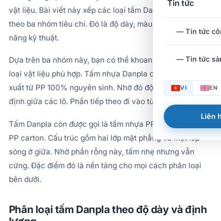
Tin tức
vật liệu. Bài viết này xếp các loại tấm Danpla phổ biến
theo ba nhóm tiêu chí. Đó là độ dày, màu sắc và tính
— Tin tức cô
năng kỹ thuật.
— Tin tức s
Dựa trên ba nhóm này, bạn có thể khoanh vùng nhanh
loại vật liệu phù hợp. Tấm nhựa Danpla của SAM sản
xuất từ PP 100% nguyên sinh. Nhờ đó độ bền cơ học ổn
VI
EN
định giữa các lô. Phần tiếp theo đi vào từng nhóm cụ thể.
Liên h
Tấm Danpla còn được gọi là tấm nhựa PP rỗng hoặc tấm
PP carton. Cấu trúc gồm hai lớp mặt phẳng và một lớp
sóng ở giữa. Nhờ phần rỗng này, tấm nhẹ nhưng vẫn
cứng. Đặc điểm đó là nền tảng cho mọi cách phân loại
bên dưới.
Phân loại tấm Danpla theo độ dày và định