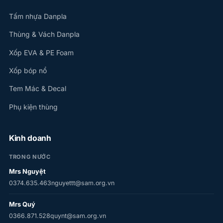
Tấm nhựa Danpla
Thùng & Vách Danpla
Xốp EVA & PE Foam
Xốp bóp nổ
Tem Mác & Decal
Phụ kiện thùng
Kinh doanh
TRONG NƯỚC
Mrs Nguyệt
0374.635.463
nguyettt@sam.org.vn
Mrs Quý
0366.871.528
quynt@sam.org.vn