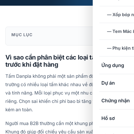
— Xốp bóp 
— Tem Mác &
MỤC LỤC
— Phụ kiện 
Vì sao cần phân biệt các loại tấm Danpla
trước khi đặt hàng
Ứng dụng
Tấm Danpla không phải một sản phẩm đồng nhất. Thị
Dự án
trường có nhiều loại tấm khác nhau về độ dày, màu sắc
và tính năng. Mỗi loại phục vụ một nhu cầu đóng gói
Chứng nhận
riêng. Chọn sai khiến chi phí bao bì tăng và hàng hóa
kém an toàn.
Hồ sơ
Người mua B2B thường cần một khung phân loại rõ ràng.
Khung đó giúp đối chiếu yêu cầu sản xuất với thông số