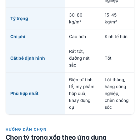
nghiệp
30–80
15–45
Tỷ trọng
kg/m³
kg/m³
Chi phí
Cao hơn
Kinh tế hơn
Rất tốt,
Cắt bế định hình
đường nét
Tốt
sắc
Điện tử tinh
Lót thùng,
tế, mỹ phẩm,
hàng công
Phù hợp nhất
hộp quà,
nghiệp,
khay dụng
chèn chống
cụ
sốc
HƯỚNG DẪN CHỌN
Chọn tỷ trọng xốp theo ứng dụng