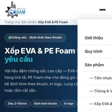
Trang chủ
/
Sản phẩm
/
Xốp EVA & PE Foam
Giới thiệu
Chống sốc · Định hình theo khuôn
Xốp EVA & PE Foam
theo
Quy trình
yêu cầu
Sản phẩm
Vật liệu đệm chống sốc cao cấp — EVA mềm mịn cho
hàng tinh tế, PE Foam nhẹ cho đóng gói công nghiệp. Cắt
— Tấm nhựa
bế định hình theo khuôn, in logo, cung cấp theo cuộn
hoặc tấm cắt sẵn.
— Thùng & V
— Xốp EVA 
Dày 2–50mm
Định hình khuôn
In logo
20+ màu