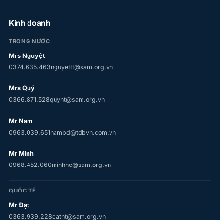
Kinh doanh
TRONG NƯỚC
Mrs Nguyệt
0374.635.463
nguyettt@sam.org.vn
Mrs Quý
0366.871.528
quynt@sam.org.vn
Mr Nam
0963.039.651
nambd@tdbvn.com.vn
Mr Minh
0968.452.060
minhnc@sam.org.vn
QUỐC TẾ
Mr Đạt
0363.939.228
datnt@sam.org.vn