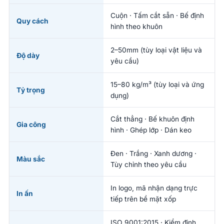
Cuộn · Tấm cắt sẵn · Bế định
Quy cách
hình theo khuôn
2–50mm (tùy loại vật liệu và
Độ dày
yêu cầu)
15–80 kg/m³ (tùy loại và ứng
Tỷ trọng
dụng)
Cắt thẳng · Bế khuôn định
Gia công
hình · Ghép lớp · Dán keo
Đen · Trắng · Xanh dương ·
Màu sắc
Tùy chỉnh theo yêu cầu
In logo, mã nhận dạng trực
In ấn
tiếp trên bề mặt xốp
ISO 9001:2015 · Kiểm định