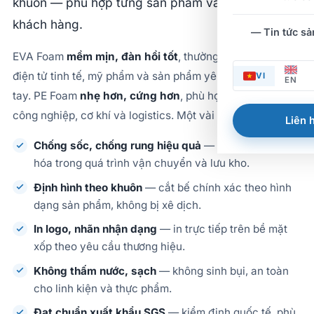
khuôn — phù hợp từng sản phẩm và yêu cầu của
khách hàng.
— Tin tức s
EVA Foam
mềm mịn, đàn hồi tốt
, thường dùng cho hàng
điện tử tinh tế, mỹ phẩm và sản phẩm yêu cầu cảm giác
VI
EN
tay. PE Foam
nhẹ hơn, cứng hơn
, phù hợp đóng gói hàng
công nghiệp, cơ khí và logistics. Một vài ưu điểm chính:
Liên h
Chống sốc, chống rung hiệu quả
— bảo vệ hàng
hóa trong quá trình vận chuyển và lưu kho.
Định hình theo khuôn
— cắt bế chính xác theo hình
dạng sản phẩm, không bị xê dịch.
In logo, nhãn nhận dạng
— in trực tiếp trên bề mặt
xốp theo yêu cầu thương hiệu.
Không thấm nước, sạch
— không sinh bụi, an toàn
cho linh kiện và thực phẩm.
Đạt chuẩn xuất khẩu SGS
— kiểm định quốc tế, phù