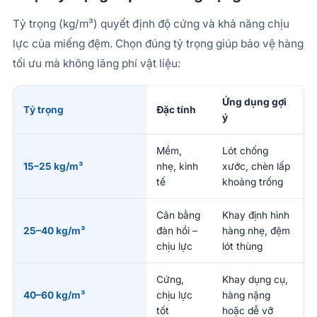
Tỷ trọng (kg/m³) quyết định độ cứng và khả năng chịu
lực của miếng đệm. Chọn đúng tỷ trọng giúp bảo vệ hàng
tối ưu mà không lãng phí vật liệu:
Ứng dụng gợi
Tỷ trọng
Đặc tính
ý
Mềm,
Lót chống
15–25 kg/m³
nhẹ, kinh
xước, chèn lấp
tế
khoảng trống
Cân bằng
Khay định hình
25–40 kg/m³
đàn hồi –
hàng nhẹ, đệm
chịu lực
lót thùng
Cứng,
Khay dụng cụ,
40–60 kg/m³
chịu lực
hàng nặng
tốt
hoặc dễ vỡ