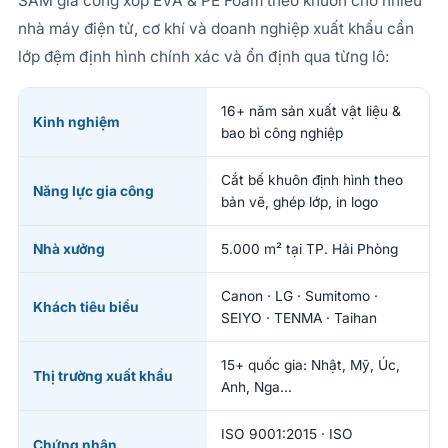
SAM gia công xốp EVA & PE Foam theo khuôn cho nhiều
nhà máy điện tử, cơ khí và doanh nghiệp xuất khẩu cần
lớp đệm định hình chính xác và ổn định qua từng lô:
16+ năm sản xuất vật liệu &
Kinh nghiệm
bao bì công nghiệp
Cắt bế khuôn định hình theo
Năng lực gia công
bản vẽ, ghép lớp, in logo
Nhà xưởng
5.000 m² tại TP. Hải Phòng
Canon · LG · Sumitomo ·
Khách tiêu biểu
SEIYO · TENMA · Taihan
15+ quốc gia: Nhật, Mỹ, Úc,
Thị trường xuất khẩu
Anh, Nga…
ISO 9001:2015 · ISO
Chứng nhận