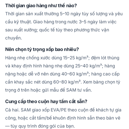
Thời gian giao hàng như thế nào?
Thời gian sản xuất thường 5–10 ngày tùy số lượng và yêu
cầu kỹ thuật. Giao hàng trong nước 3–5 ngày làm việc
sau xuất xưởng; quốc tế tùy theo phương thức vận
chuyển.
Nên chọn tỷ trọng xốp bao nhiêu?
Hàng nhẹ chống xước dùng 15–25 kg/m³; đệm lót thùng
và khay định hình hàng nhẹ dùng 25–40 kg/m³; hàng
nặng hoặc dễ vỡ nên dùng 40–60 kg/m³; hàng cao cấp
cần khay sắc nét dùng 60–80 kg/m³. Xem bảng chọn tỷ
trọng ở trên hoặc gửi mẫu để SAM tư vấn.
Cung cấp theo cuộn hay tấm cắt sẵn?
Cả hai. SAM giao xốp EVA/PE theo cuộn để khách tự gia
công, hoặc cắt tấm/bế khuôn định hình sẵn theo bản vẽ
— tùy quy trình đóng gói của bạn.