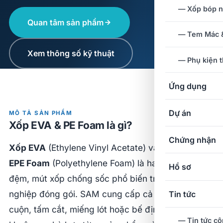
— Xốp bóp 
Quan tâm sản phẩm
— Tem Mác &
Xem thông số kỹ thuật
— Phụ kiện 
Ứng dụng
Dự án
MÔ TẢ SẢN PHẨM
Xốp EVA & PE Foam là gì?
Chứng nhận
Xốp EVA
(Ethylene Vinyl Acetate) và
PE Foam /
EPE Foam
(Polyethylene Foam) là hai loại vật liệu
Hồ sơ
đệm, mút xốp chống sốc phổ biến trong công
nghiệp đóng gói. SAM cung cấp cả hai dạng theo
Tin tức
cuộn, tấm cắt, miếng lót hoặc bế định hình theo
— Tin tức cô