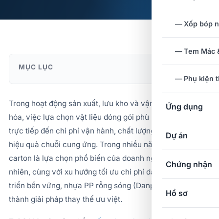
— Xốp bóp 
— Tem Mác &
MỤC LỤC
— Phụ kiện 
Trong hoạt động sản xuất, lưu kho và vận chuyển hàng
Ứng dụng
hóa, việc lựa chọn vật liệu đóng gói phù hợp ảnh hưởng
trực tiếp đến chi phí vận hành, chất lượng sản phẩm và
Dự án
hiệu quả chuỗi cung ứng. Trong nhiều năm qua, thùng
carton là lựa chọn phổ biến của doanh nghiệp. Tuy
Chứng nhận
nhiên, cùng với xu hướng tối ưu chi phí dài hạn và phát
triển bền vững, nhựa PP rỗng sóng (Danpla) đang dần trở
Hồ sơ
thành giải pháp thay thế ưu việt.