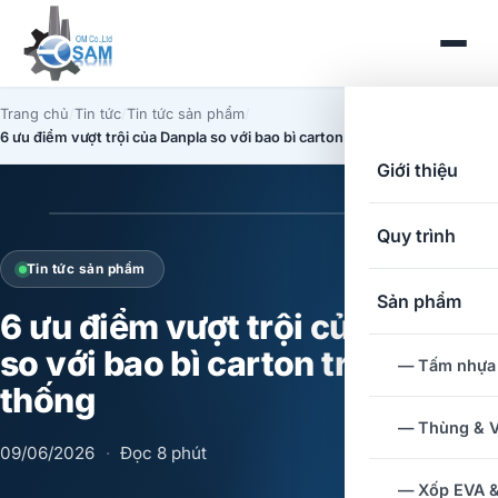
Trang chủ
/
Tin tức
/
Tin tức sản phẩm
/
6 ưu điểm vượt trội của Danpla so với bao bì carton truyền thống
Giới thiệu
Quy trình
Tin tức sản phẩm
Sản phẩm
6 ưu điểm vượt trội của Danpla
so với bao bì carton truyền
— Tấm nhựa
thống
— Thùng & V
09/06/2026
·
Đọc 8 phút
— Xốp EVA 