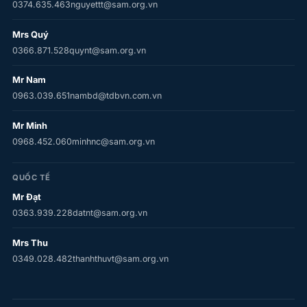
0374.635.463
nguyettt@sam.org.vn
Mrs Quý
0366.871.528
quynt@sam.org.vn
Mr Nam
0963.039.651
nambd@tdbvn.com.vn
Mr Minh
0968.452.060
minhnc@sam.org.vn
QUỐC TẾ
Mr Đạt
0363.939.228
datnt@sam.org.vn
Mrs Thu
0349.028.482
thanhthuvt@sam.org.vn