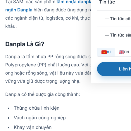
Tại SAM, các sản phẩm
tấm nhựa danpla
và
thùng, vách
Tin tức
ngăn Danpla
hiện đang được ứng dụng rộng rãi trong
các ngành điện tử, logistics, cơ khí, thực phẩm và xuất
— Tin tức cô
khẩu.
— Tin tức s
Danpla Là Gì?
VI
EN
Danpla là tấm nhựa PP rỗng sóng được sản xuất từ nhựa
Polypropylene (PP) chất lượng cao. Với cấu trúc dạng tổ
Liên h
ong hoặc rỗng sóng, vật liệu này vừa đảm bảo độ cứng
vững vừa giữ được trọng lượng nhẹ.
Danpla có thể được gia công thành:
Thùng chứa linh kiện
Vách ngăn công nghiệp
Khay vận chuyển