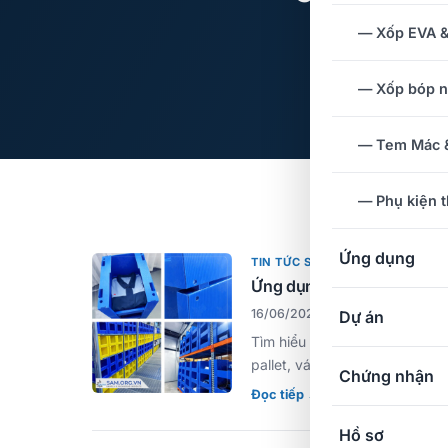
— Xốp EVA 
— Xốp bóp 
— Tem Mác &
— Phụ kiện 
Ứng dụng
TIN TỨC SẢN PHẨM
Ứng dụng Danpla trong logi
16/06/2026 · 12 phút đọc
Dự án
Tìm hiểu cách tấm và thùng Da
pallet, vách ngăn container. 
Chứng nhận
Đọc tiếp →
Hồ sơ