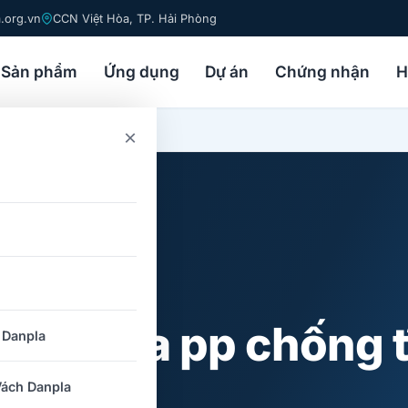
.org.vn
CCN Việt Hòa, TP. Hải Phòng
Sản phẩm
Ứng dụng
Dự án
Chứng nhận
H
×
ấm nhựa pp chống t
 Danpla
ách Danpla