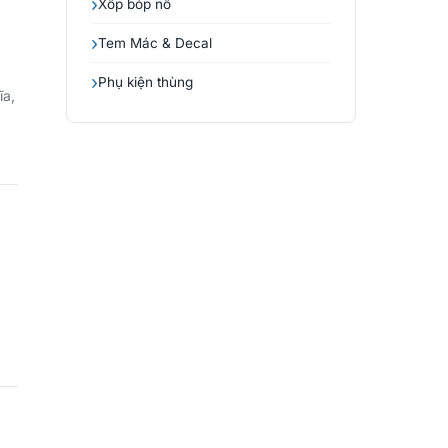
Xốp bóp nổ
Tem Mác & Decal
Phụ kiện thùng
ĩa,