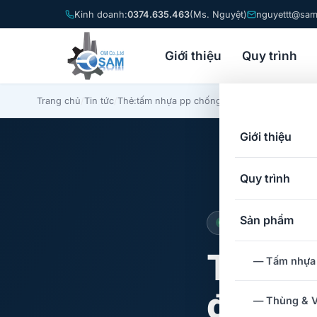
Kinh doanh:
0374.635.463
(Ms. Nguyệt)
nguyettt@sam
Giới thiệu
Quy trình
Trang chủ
/
Tin tức
/
Thẻ:
tấm nhựa pp chống tĩnh điện
Giới thiệu
Quy trình
Sản phẩm
Tin tức SAM
Thẻ:
t
— Tấm nhựa
điện
— Thùng & V