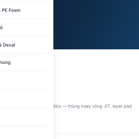
& PE Foam
nổ
 Decal
thùng
stics hiện đại
npla tối ưu vận hành logistics — thùng xoay vòng JIT, layer pad
Sản xuất…