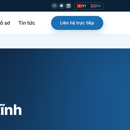
VI
EN
ồ sơ
Tin tức
Liên hệ trực tiếp
ĩnh