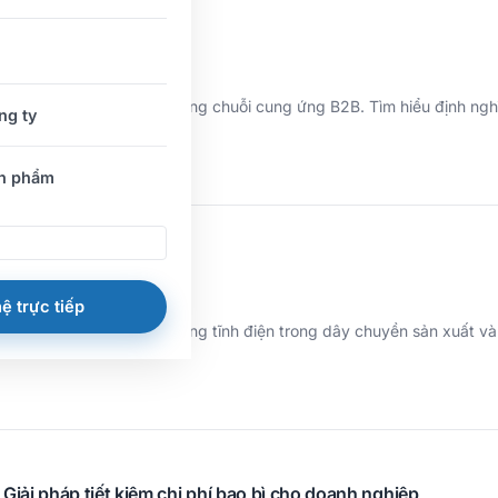
g là gì?
ì tái sử dụng nhiều lần trong chuỗi cung ứng B2B. Tìm hiểu định ngh
ng ty
ản phẩm
ĩnh điện ESD
ệ trực tiếp
inh kiện điện tử khỏi phóng tĩnh điện trong dây chuyền sản xuất và
Giải pháp tiết kiệm chi phí bao bì cho doanh nghiệp